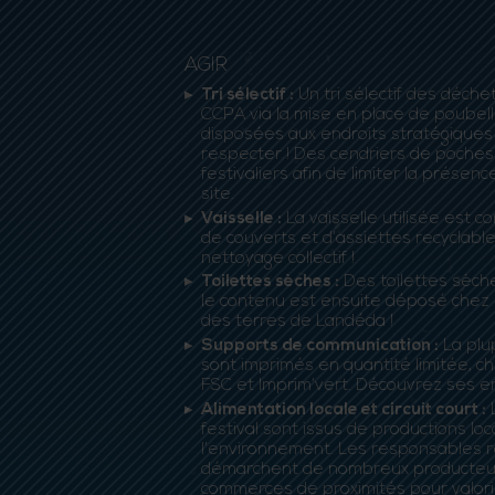
AGIR
Tri sélectif :
Un tri sélectif des déche
CCPA via la mise en place de poubell
disposées aux endroits stratégiques d
respecter ! Des cendriers de poches
festivaliers afin de limiter la présen
site.
Vaisselle :
La vaisselle utilisée est 
de couverts et d’assiettes recyclabl
nettoyage collectif !
Toilettes sèches :
Des toilettes sèches
le contenu est ensuite déposé chez un 
des terres de Landéda !
Supports de communication :
La plu
sont imprimés en quantité limitée, ch
FSC et Imprim’vert.
Découvrez ses e
Alimentation locale et circuit court :
L
festival sont issus de productions l
l’environnement. Les responsables re
démarchent de nombreux producteur
commerces de proximités pour valoris