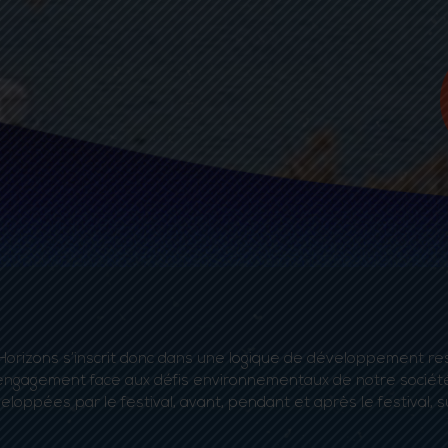
al Horizons s’inscrit donc dans une logique de développement
engagement face aux défis environnementaux de notre société, 
eloppées par le festival, avant, pendant et après le festival, s