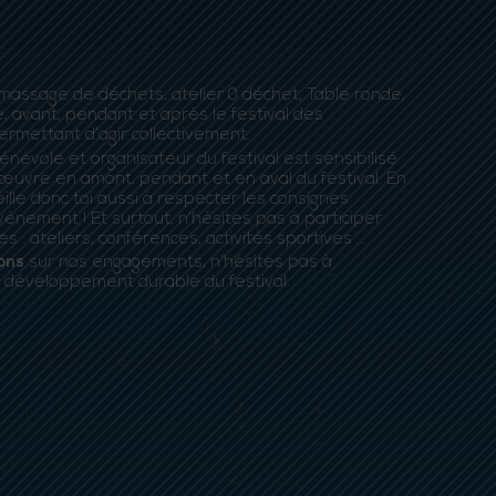
assage de déchets, atelier 0 déchet, Table ronde,
 avant, pendant et après le festival des
rmettant d’agir collectivement.
évole et organisateur du festival est sensibilisé
œuvre en amont, pendant et en aval du festival. En
veille donc toi aussi à respecter les consignes
vénement ! Et surtout, n’hésites pas à participer
s : ateliers, conférences, activités sportives …
ions
sur nos engagements, n’hésites pas à
e développement durable du festival.