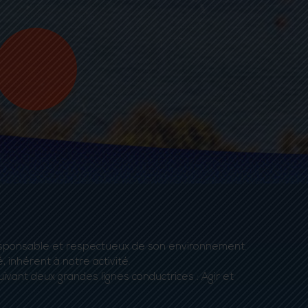
 responsable et respectueux de son environnement.
inhérent à notre activité.
uivant deux grandes lignes conductrices : Agir et