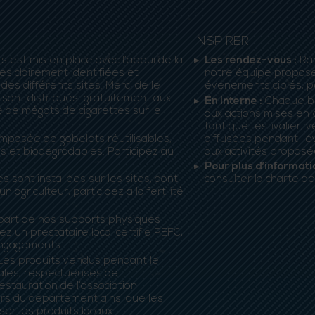
INSPIRER
ts est mis en place avec l’appui de la
Les rendez-vous :
Ram
es clairement identifiées et
notre équipe propose,
es différents sites. Merci de le
événements ciblés, pe
 sont distribués gratuitement aux
En interne :
Chaque bén
ce de mégots de cigarettes sur le
aux actions mises en 
tant que festivalier, 
composée de gobelets réutilisables,
diffusées pendant l’é
es et biodégradables. Participez au
aux activités proposée
Pour plus d’informat
 sont installées sur les sites, dont
consulter la charte d
agriculteur, participez à la fertilité
part de nos supports physiques
ez un prestataire local certifié PEFC,
ngagements.
es produits vendus pendant le
ocales, respectueuses de
stauration de l’association
s du département ainsi que les
er les produits locaux.