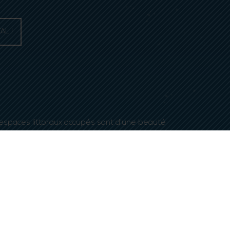
AL !
es espaces littoraux occupés sont d’une beauté
– L’Aber Wrac’h, nichée au coeur de l’aber