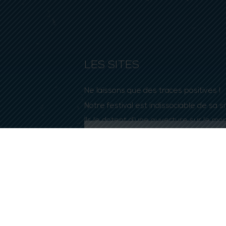
LES SITES
Ne laissons que des traces positives !
Notre festival est indissociable de sa 
Ils le dotent d’une ouverture sur le mo
exceptionnelle et doivent donc être re
Découvrez nos engagements, au-delà