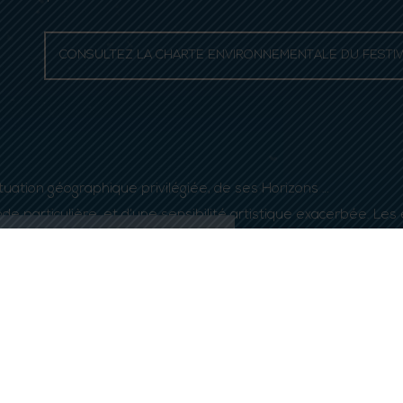
CONSULTEZ LA CHARTE ENVIRONNEMENTALE DU FESTIV
situation géographique privilégiée, de ses Horizons …
nde particulière, et d’une sensibilité artistique exacerbée. L
spectés et valorisés.
 même de l’événement.
LANDÉDA
La commune de Landéda 