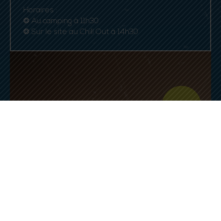
Horaires :
❂ Au camping à 11h30
❂ Sur le site au Chill Out à 14h30