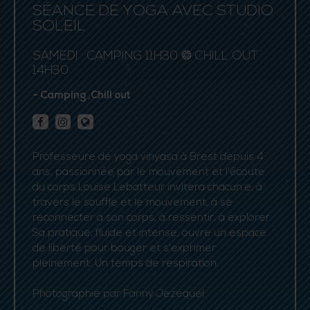
SÉANCE DE YOGA AVEC STUDIO
SOLEIL
SAMEDI : CAMPING 11H30 ❂ CHILL OUT
14H30
- Camping ,Chill out
Professeure de yoga vinyasa à Brest depuis 4
ans, passionnée par le mouvement et l'écoute
du corps Louise Lebatteur invitera chacun.e, à
travers le souffle et le mouvement, à se
reconnecter à son corps, à ressentir, à explorer.
Sa pratique, fluide et intense, ouvre un espace
de liberté pour bouger et s'exprimer
pleinement. Un temps de respiration.
Photographie par Fanny Jezequel