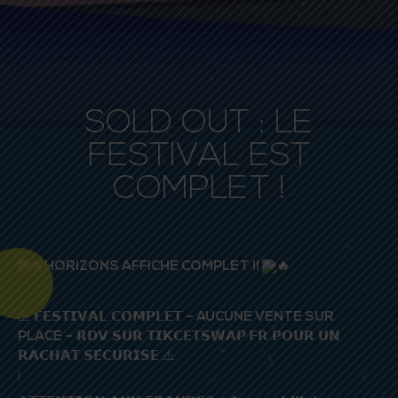
SOLD OUT : LE
FESTIVAL EST
COMPLET !
HORIZONS AFFICHE COMPLET !!
⚠️ 𝗙𝗘𝗦𝗧𝗜𝗩𝗔𝗟 𝗖𝗢𝗠𝗣𝗟𝗘𝗧
– AUCUNE VENTE SUR
PLACE –
𝗥𝗗𝗩 𝗦𝗨𝗥 𝗧𝗜𝗞𝗖𝗘𝗧𝗦𝗪𝗔𝗣.𝗙𝗥 𝗣𝗢𝗨𝗥 𝗨𝗡
𝗥𝗔𝗖𝗛𝗔𝗧 𝗦𝗘́𝗖𝗨𝗥𝗜𝗦𝗘 ⚠️
|