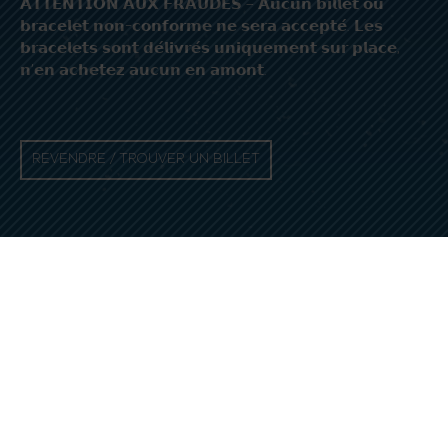
𝗔𝗧𝗧𝗘𝗡𝗧𝗜𝗢𝗡 𝗔𝗨𝗫 𝗙𝗥𝗔𝗨𝗗𝗘𝗦 – 𝗔𝘂𝗰𝘂𝗻 𝗯𝗶𝗹𝗹𝗲𝘁 𝗼𝘂
𝗯𝗿𝗮𝗰𝗲𝗹𝗲𝘁 𝗻𝗼𝗻-𝗰𝗼𝗻𝗳𝗼𝗿𝗺𝗲 𝗻𝗲 𝘀𝗲𝗿𝗮 𝗮𝗰𝗰𝗲𝗽𝘁𝗲́. 𝗟𝗲𝘀
𝗯𝗿𝗮𝗰𝗲𝗹𝗲𝘁𝘀 𝘀𝗼𝗻𝘁 𝗱𝗲́𝗹𝗶𝘃𝗿𝗲́𝘀 𝘂𝗻𝗶𝗾𝘂𝗲𝗺𝗲𝗻𝘁 𝘀𝘂𝗿 𝗽𝗹𝗮𝗰𝗲,
𝗻’𝗲𝗻 𝗮𝗰𝗵𝗲𝘁𝗲𝘇 𝗮𝘂𝗰𝘂𝗻 𝗲𝗻 𝗮𝗺𝗼𝗻𝘁.
REVENDRE / TROUVER UN BILLET
‹ RETOUR AUX ACTUALITÉS