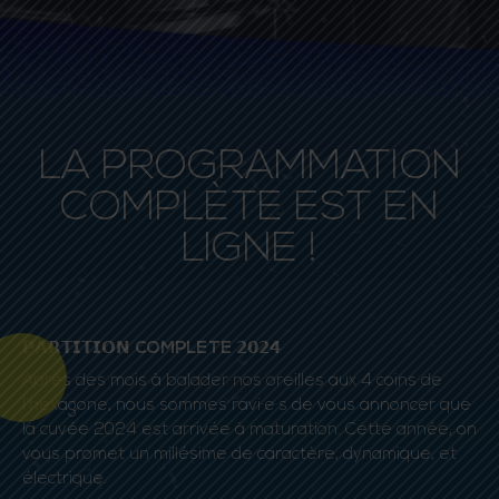
LA PROGRAMMATION
COMPLÈTE EST EN
LIGNE !
𝗣𝗔𝗥𝗧𝗜𝗧𝗜𝗢𝗡
COMPLETE
𝟮𝟬𝟮𝟰
Après des mois à balader nos oreilles aux 4 coins de
l’hexagone, nous sommes ravi·e·s de vous annoncer que
la cuvée 2024 est arrivée à maturation. Cette année, on
vous promet un millésime de caractère, dynamique, et
électrique.