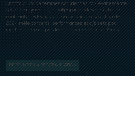
Chants bruts de femmes asturiennes, folk évanescente,
gavotte augmentée, breakpop incandescente, house
sautillante… Éclectique et audacieuse, la sélection de
2024 mêle concerts, performances et dj’s sets pour
mettre le feu aux poudres et éveiller corps et âmes !
DÉCOUVRIR LA PROGRAMMATION
‹ RETOUR AUX ACTUALITÉS